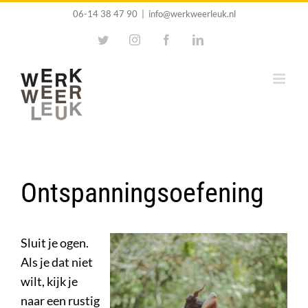
Ga
06-14 38 47 90
|
info@werkweerleuk.nl
naar
Twitter
Instagram
Facebook
LinkedIn
inhoud
Ontspanningsoefening
Sluit je ogen.
Als je dat niet
wilt, kijk je
naar een rustig