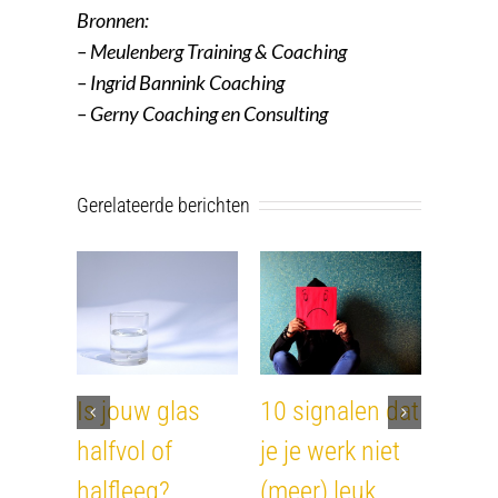
Bronnen:
– Meulenberg Training & Coaching
– Ingrid Bannink Coaching
– Gerny Coaching en Consulting
Gerelateerde berichten
Ik ben lam
Ziek worden
Help,
geslagen…
van stress. Doe
overp
24 maart 2020
|
0
er iets aan!
13 oktob