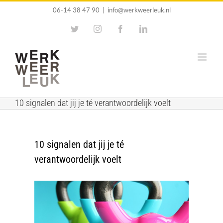
Ga
06-14 38 47 90
|
info@werkweerleuk.nl
naar
Twitter
Instagram
Facebook
LinkedIn
inhoud
10 signalen dat jij je té verantwoordelijk voelt
10 signalen dat jij je té
verantwoordelijk voelt
Bekijk
grotere
afbeelding