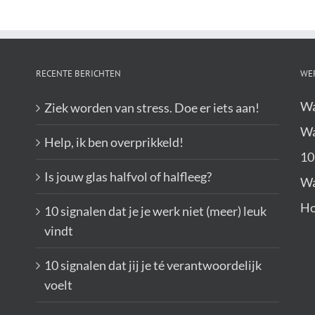
RECENTE BERICHTEN
WE
Wa
Ziek worden van stress. Doe er iets aan!
Wa
Help, ik ben overprikkeld!
10
Is jouw glas halfvol of halfleeg?
Wa
Ho
10 signalen dat je je werk niet (meer) leuk
vindt
10 signalen dat jij je té verantwoordelijk
voelt