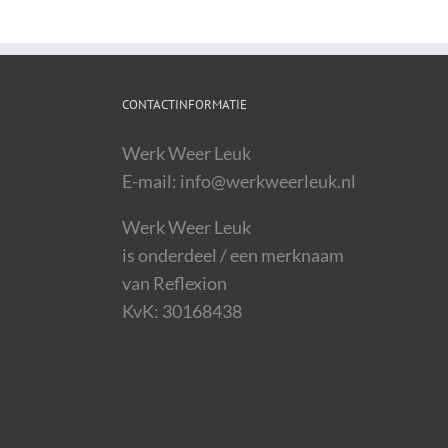
CONTACTINFORMATIE
Werk Weer Leuk
E-mail: info@werkweerleuk.nl
Werk Weer Leuk
is onderdeel / een merknaam
van Reflexion
KvK: 30168438