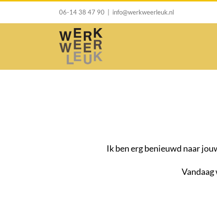
Ga
06-14 38 47 90
|
info@werkweerleuk.nl
naar
inhoud
Ik ben erg benieuwd naar jouw
Vandaag w