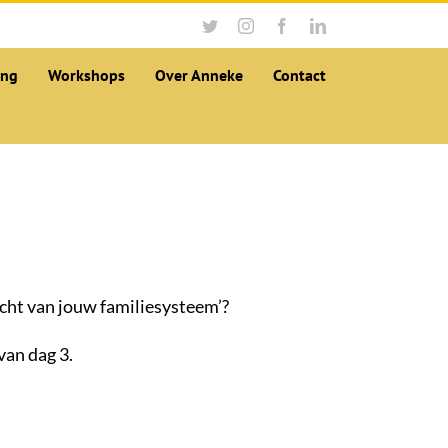
Twitter
Instagram
Facebook
LinkedIn
ing
Workshops
Over Anneke
Contact
acht van jouw familiesysteem’?
van dag 3.