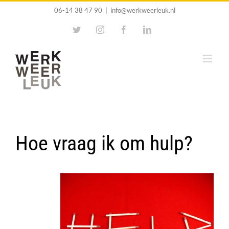
Ga
06-14 38 47 90
|
info@werkweerleuk.nl
naar
Twitter
Instagram
Facebook
LinkedIn
inhoud
Hoe vraag ik om hulp?