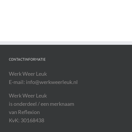
CONTACTINFORMATIE
Werk Weer Leuk
E-mail: info@werkweerleuk.nl
Werk Weer Leuk
is onderdeel / een merknaam
van Reflexion
KvK: 30168438