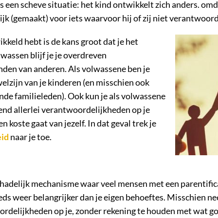
s een scheve situatie: het kind ontwikkelt zich anders. omd
 (gemaakt) voor iets waarvoor hij of zij niet verantwoord
ikkeld hebt is de kans groot dat je het
wassen blijf je je overdreven
nden van anderen. Als volwassene ben je
elzijn van je kinderen (en misschien ook
nde familieleden). Ook kun je als volwassene
riend allerlei verantwoordelijkheden op je
koste gaat van jezelf. In dat geval trek je
eid
naar je toe.
schadelijk mechanisme waar veel mensen met een parentificat
ds weer belangrijker dan je eigen behoeftes. Misschien nee
delijkheden op je, zonder rekening te houden met wat goed 