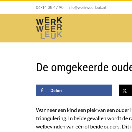
Ga
06-14 38 47 90
|
info@werkweerleuk.nl
naar
inhoud
De omgekeerde ouder
Delen
Wanneer een kind een plek van een ouder in
triangulering. In beide gevallen wordt de
welbevinden van één of beide ouders. Dit i