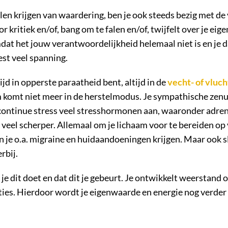
n krijgen van waardering, ben je ook steeds bezig met de v
r kritiek en/of, bang om te falen en/of, twijfelt over je ei
dat het jouw verantwoordelijkheid helemaal niet is en je 
est veel spanning.
ltijd in opperste paraatheid bent, altijd in de
vecht- of vluc
am komt niet meer in de herstelmodus. Je sympathische zenuw
 continue stress veel stresshormonen aan, waaronder adrena
veel scherper. Allemaal om je lichaam voor te bereiden op
 je o.a. migraine en huidaandoeningen krijgen. Maar ook s
rbij.
 je dit doet en dat dit je gebeurt. Je ontwikkelt weerstand 
s. Hierdoor wordt je eigenwaarde en energie nog verder af