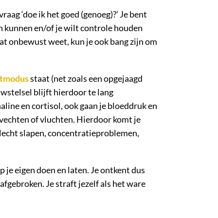
raag ‘doe ik het goed (genoeg)?’ Je bent
gen kunnen en/of je wilt controle houden
dat onbewust weet, kun je ook bang zijn om
htmodus
staat (net zoals een opgejaagd
stelsel blijft hierdoor te lang
line en cortisol, ook gaan je bloeddruk en
 vechten of vluchten. Hierdoor komt je
lecht slapen, concentratieproblemen,
op je eigen doen en laten. Je ontkent dus
gebroken. Je straft jezelf als het ware