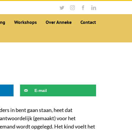
Twitter
Instagram
Facebook
LinkedIn
ing
Workshops
Over Anneke
Contact
E-mail
ers in bent gaan staan, heet dat
rantwoordelijk (gemaakt) voor het
niemand wordt opgelegd. Het kind voelt het